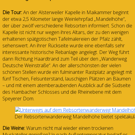
Die Tour:
An der Alsterweiler Kapelle in Maikammer beginnt
der etwa 2,5 Kilometer lange Weinlehrpfad „Mandelhöhe“,
der über zwölf verschiedene Rebsorten informiert. Schon die
Kapelle ist nicht nur wegen ihres Altars, der zu den wenigen
erhaltenen spätgotischen Tafelmalereien der Pfalz zählt,
sehenswert. An ihrer Rückseite wurde eine ebenfalls sehr
interessante historische Rebanlage angelegt. Der Weg führt
dann Richtung Haardtrand zum Teil über den „Wanderweg
Deutsche Weinstraße“. An der allerschönsten der vielen
schönen Stellen wurde ein fulminanter Rastplatz angelegt mit
fünf Tischen, Felsunterstand, lauschigen Plätzen an Bäumen
– und mit einem atemberaubenden Ausblick auf die Südseite
des Hambacher Schlosses und die Rheinebene mit dem
Speyerer Dom.
Der Rebsortenwanderweg Mandelhöhe bietet spektakuläre
Die Weine:
Warum nicht mal wieder einen trockenen
Muskateller genießen? Je nach Außentemperatur bedarf es