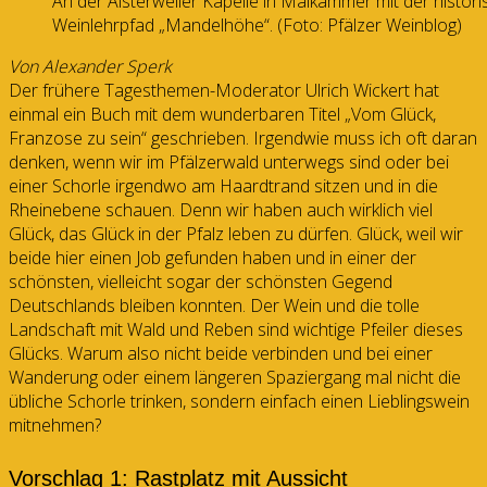
An der Alsterweiler Kapelle in Maikammer mit der histor
Weinlehrpfad „Mandelhöhe“. (Foto: Pfälzer Weinblog)
Von Alexander Sperk
Der frühere Tagesthemen-Moderator Ulrich Wickert hat
einmal ein Buch mit dem wunderbaren Titel „Vom Glück,
Franzose zu sein“ geschrieben. Irgendwie muss ich oft daran
denken, wenn wir im Pfälzerwald unterwegs sind oder bei
einer Schorle irgendwo am Haardtrand sitzen und in die
Rheinebene schauen. Denn wir haben auch wirklich viel
Glück, das Glück in der Pfalz leben zu dürfen. Glück, weil wir
beide hier einen Job gefunden haben und in einer der
schönsten, vielleicht sogar der schönsten Gegend
Deutschlands bleiben konnten. Der Wein und die tolle
Landschaft mit Wald und Reben sind wichtige Pfeiler dieses
Glücks. Warum also nicht beide verbinden und bei einer
Wanderung oder einem längeren Spaziergang mal nicht die
übliche Schorle trinken, sondern einfach einen Lieblingswein
mitnehmen?
Vorschlag 1: Rastplatz mit Aussicht